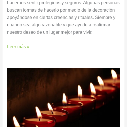
hacernos sentir protegidos y seguros. Algunas personas
buscan formas de hacerlo por medio de la decoración
apoyándose en ciertas creencias y rituales. Siempre y
cuando sea algo razonable y que ayude a reafirmar
nuestro deseo de un lugar mejor para vivir,
Leer más »
Encender
velas
de
propósito