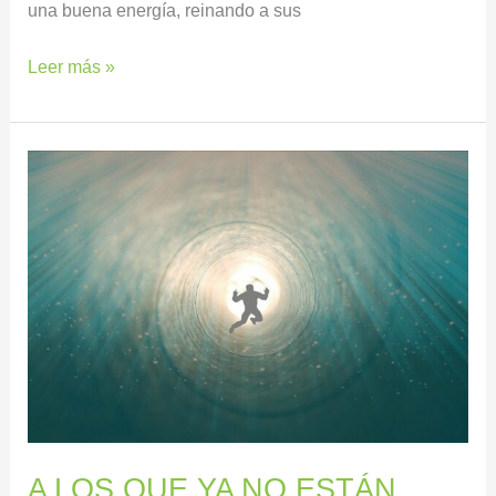
una buena energía, reinando a sus
Leer más »
A
LOS
QUE
YA
NO
ESTÁN
AQUI
A LOS QUE YA NO ESTÁN