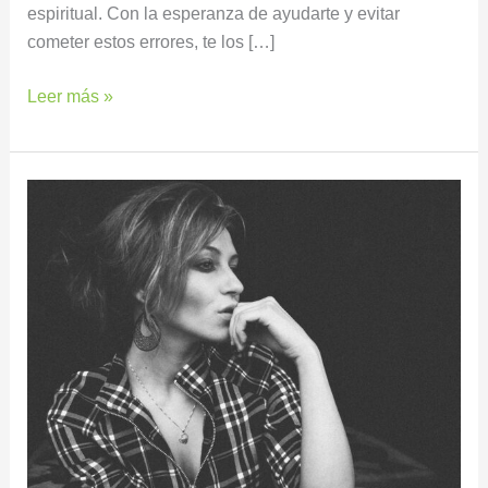
espiritual. Con la esperanza de ayudarte y evitar
cometer estos errores, te los […]
Leer más »
SABER
SI
TU
CASA
TIENE
NEGATIVIDAD