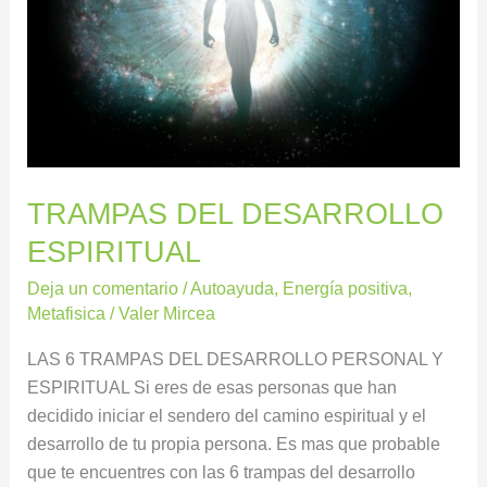
TRAMPAS DEL DESARROLLO
ESPIRITUAL
Deja un comentario
/
Autoayuda
,
Energía positiva
,
Metafisica
/
Valer Mircea
LAS 6 TRAMPAS DEL DESARROLLO PERSONAL Y
ESPIRITUAL Si eres de esas personas que han
decidido iniciar el sendero del camino espiritual y el
desarrollo de tu propia persona. Es mas que probable
que te encuentres con las 6 trampas del desarrollo