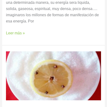
una determinada manera, su energía sera liquida,
solida, gaseosa, espiritual, muy densa, poco densa….
imaginaros los millones de formas de manifestación de
esa energía. Por
Leer más »
Elimina
la
energía
negativa
de
una
persona
de
forma