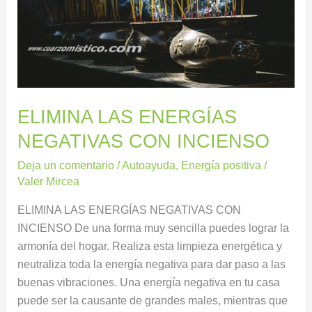
ELIMINA LAS ENERGÍAS
NEGATIVAS CON INCIENSO
Deja un comentario
/
Autoayuda
,
Energía positiva
/
Valer Mircea
ELIMINA LAS ENERGÍAS NEGATIVAS CON
INCIENSO De una forma muy sencilla puedes lograr la
armonía del hogar. Realiza esta limpieza energética y
neutraliza toda la energía negativa para dar paso a las
buenas vibraciones. Una energía negativa en tu casa
puede ser la causante de grandes males, mientras que