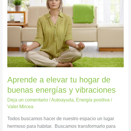
elevar
tu
hogar
de
buenas
energías
y
vibraciones
Aprende a elevar tu hogar de
buenas energías y vibraciones
Deja un comentario
/
Autoayuda
,
Energía positiva
/
Valer Mircea
Todos buscamos hacer de nuestro espacio un lugar
hermoso para habitar. Buscamos transformarlo para