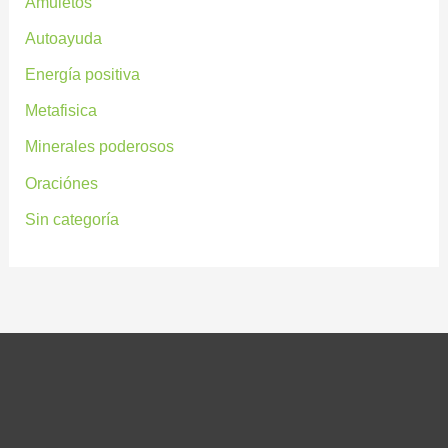
Amuletos
Autoayuda
Energía positiva
Metafisica
Minerales poderosos
Oraciónes
Sin categoría