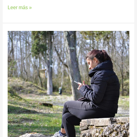
Leer más »
LA
FRASE
QUE
TE
DEFINE
SEGUN
TU
SIGNO