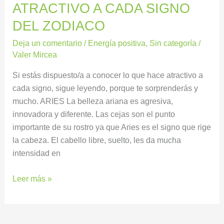
LO
ATRACTIVO A CADA SIGNO
QUE
DEL ZODIACO
HACE
ATRACTIVO
Deja un comentario
/
Energía positiva
,
Sin categoría
/
A
Valer Mircea
CADA
Si estás dispuesto/a a conocer lo que hace atractivo a
SIGNO
cada signo, sigue leyendo, porque te sorprenderás y
DEL
mucho. ARIES La belleza ariana es agresiva,
ZODIACO
innovadora y diferente. Las cejas son el punto
importante de su rostro ya que Aries es el signo que rige
la cabeza. El cabello libre, suelto, les da mucha
intensidad en
Leer más »