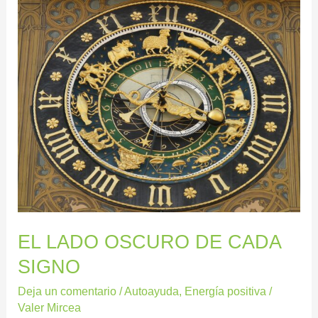
EL
LADO
OSCURO
DE
CADA
SIGNO
EL LADO OSCURO DE CADA
SIGNO
Deja un comentario
/
Autoayuda
,
Energía positiva
/
Valer Mircea