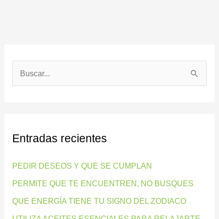
B
u
s
c
Entradas recientes
a
r
PEDIR DESEOS Y QUE SE CUMPLAN
p
PERMITE QUE TE ENCUENTREN, NO BUSQUES
o
QUE ENERGÍA TIENE TU SIGNO DEL ZODIACO
r
:
UTILIZA ACEITES ESENCIALES PARA RELAJARTE