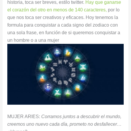
historia, toca ser breves, estilo twitter.
Hay que ganarse
el corazón del otro en menos de 140 caracteres,
por lo
que nos toca ser creativos y eficaces. Hoy tenemos la
formula para conquistar a cada signo del zodiaco con
una sola frase, en función de si queremos conquistar a
un hombre o a una mujer
MUJER ARIES:
Corramos juntos a descubrir el mundo,
creemos uno nuevo cada día, prometo no desfallecer…