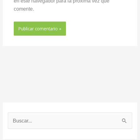
en este navegador para la próxima vez que
comente.
B
u