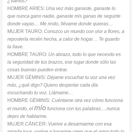
¿Vamos?
HOMBRE ARIES:
Una vez más ganaste, ganaste lo
que nunca gano nadie, ganaste mis ganas de seguirte
donde vayas… Me rindo, llévame donde quieras…
MUJER TAURO:
Conozco un mundo con olor a flores, a
repostería recién hecha, a calor de hogar… Te guardo
la llave.
HOMBRE TAURO:
Un abrazo, todo lo que necesito es
la seguridad de tus brazos, ese lugar donde sólo las
cosas buenas pueden entrar.
MUJER GÉMINIS:
Déjame escuchar tu voz una vez
más, ¿qué digo? Quiero despertar cada día
escuchando tu voz. Llámame…
HOMBRE GÉMINIS:
Cuéntame otra vez cómo funciona
mío
el mundo, el
funciona con tus palabras….nunca
dejes de hablarme.
MUJER CÁNCER:
Vuelve a desarmarme con esa
mirada tuya, vuelve a hacerme creer que el amor todo lo