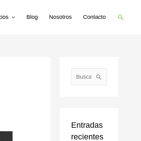
Buscar
cios
Blog
Nosotros
Contacto
B
u
s
c
Entradas
a
recientes
r