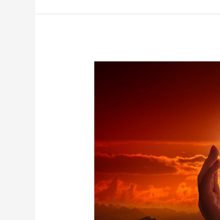
EL
BRILLO
QUE
GENERAS
MOLESTA
A
LOS
QUE
VIVEN
EN
LA
OSCURIDAD