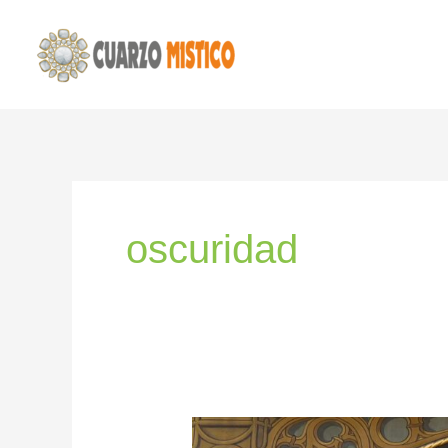
Ir
al
contenido
oscuridad
EL