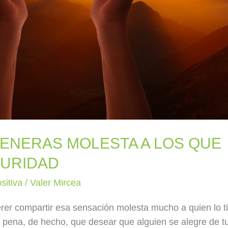
GENERAS MOLESTA A LOS QUE
CURIDAD
sitiva
/
Valer Mircea
uerer compartir esa sensación molesta mucho a quien lo t
a pena, de hecho, que desear que alguien se alegre de t