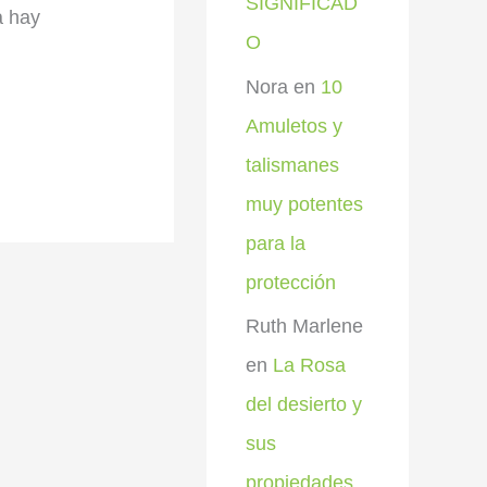
SIGNIFICAD
a hay
O
Nora
en
10
Amuletos y
talismanes
muy potentes
para la
protección
Ruth Marlene
en
La Rosa
del desierto y
sus
propiedades