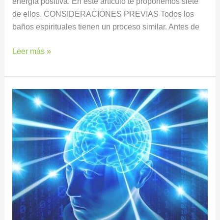
energía positiva. En este artículo te proponemos siete
de ellos. CONSIDERACIONES PREVIAS Todos los
baños espirituales tienen un proceso similar. Antes de
Leer más »
Tu
salud
depende
de
tu
mente