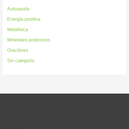
Autoayuda
Energía positiva
Metafisica
Minerales poderosos
Oraciónes
Sin categoría