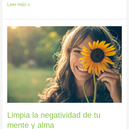
Leer más »
Limpia
la
negatividad
de
tu
mente
y
alma
Limpia la negatividad de tu
mente y alma