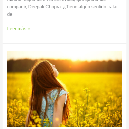
compartir, Deepak Chopra. ¿Tiene algún sentido tratar
de
Leer más »
Cómo
limpiar
la
negatividad
de
tu
mente
y
alma