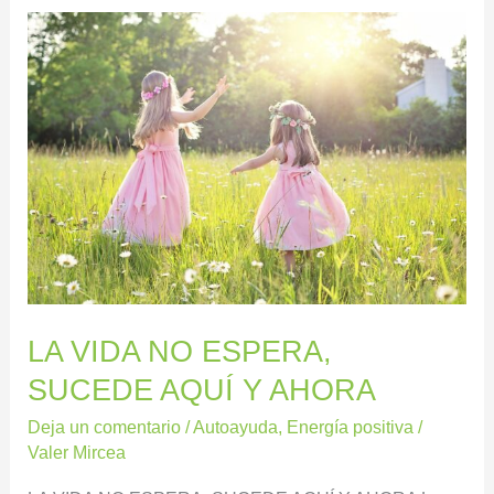
LA
VIDA
NO
ESPERA,
SUCEDE
AQUÍ
Y
AHORA
LA VIDA NO ESPERA,
SUCEDE AQUÍ Y AHORA
Deja un comentario
/
Autoayuda
,
Energía positiva
/
Valer Mircea