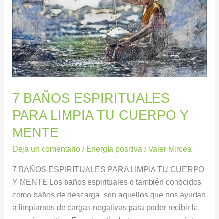
LIMPIA
TU
CUERPO
Y
MENTE
7 BAÑOS ESPIRITUALES
PARA LIMPIA TU CUERPO Y
MENTE
Deja un comentario
/
Energía positiva
/
Valer Mircea
7 BAÑOS ESPIRITUALES PARA LIMPIA TU CUERPO
Y MENTE Los baños espirituales o también conocidos
como baños de descarga, son aquellos que nos ayudan
a limpiarnos de cargas negativas para poder recibir la