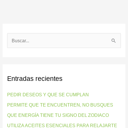
B
u
s
c
Entradas recientes
a
r
PEDIR DESEOS Y QUE SE CUMPLAN
p
PERMITE QUE TE ENCUENTREN, NO BUSQUES
o
QUE ENERGÍA TIENE TU SIGNO DEL ZODIACO
r
:
UTILIZA ACEITES ESENCIALES PARA RELAJARTE