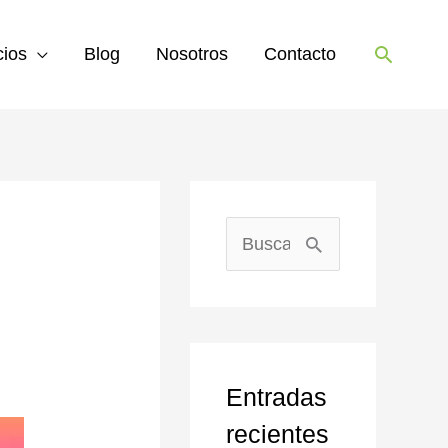
Buscar
cios
Blog
Nosotros
Contacto
B
u
s
c
Entradas
a
recientes
r