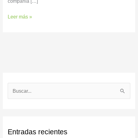
compañía […]
Leer más »
B
u
s
c
Entradas recientes
a