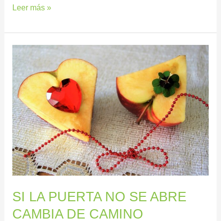
Leer más »
SI
LA
PUERTA
NO
SE
ABRE
CAMBIA
DE
CAMINO
SI LA PUERTA NO SE ABRE
CAMBIA DE CAMINO