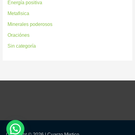
Energía positiva
Metafisica
Minerales poderosos
Oraciónes
Sin categoría
Copyright © 2026 |
Cuarzo Mistico