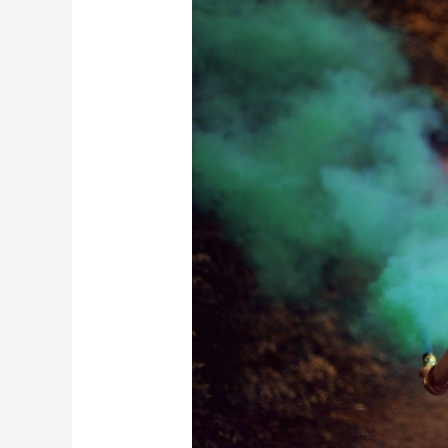
sanar
nuestras
heridas
emocionales