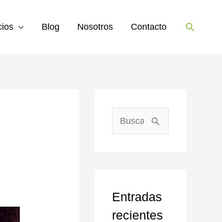
Buscar
cios
Blog
Nosotros
Contacto
B
u
s
c
Entradas
a
recientes
r