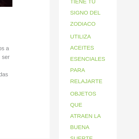
TIENE TU
SIGNO DEL
ZODIACO
UTILIZA
ACEITES
os a
 ser
ESENCIALES
PARA
idas
RELAJARTE
OBJETOS
QUE
ATRAEN LA
BUENA
SUERTE