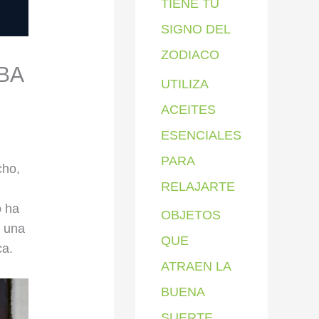
TIENE TU
SIGNO DEL
ZODIACO
BA
UTILIZA
ACEITES
ESENCIALES
PARA
cho,
RELAJARTE
o ha
OBJETOS
e una
QUE
ca.
ATRAEN LA
BUENA
SUERTE