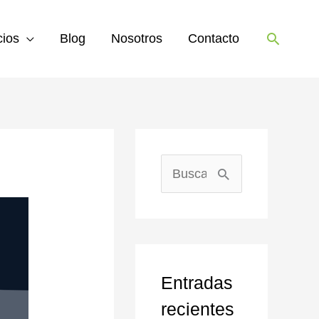
Buscar
cios
Blog
Nosotros
Contacto
B
u
s
c
Entradas
a
recientes
r