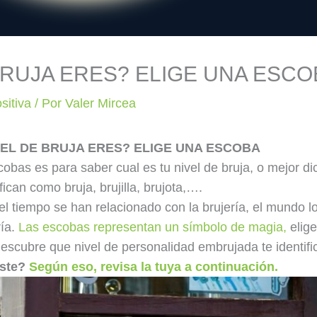
BRUJA ERES? ELIGE UNA ESCO
sitiva
/ Por
Valer Mircea
VEL DE BRUJA ERES? ELIGE UNA ESCOBA
scobas es para saber cual es tu nivel de bruja, o mejor di
fican como bruja, brujilla, brujota,….
l tiempo se han relacionado con la brujería, el mundo l
ría.
Las escobas representan un símbolo de magia,
elig
escubre que nivel de personalidad embrujada te identifi
iste?
Según eso, revisa la tuya a continuación.