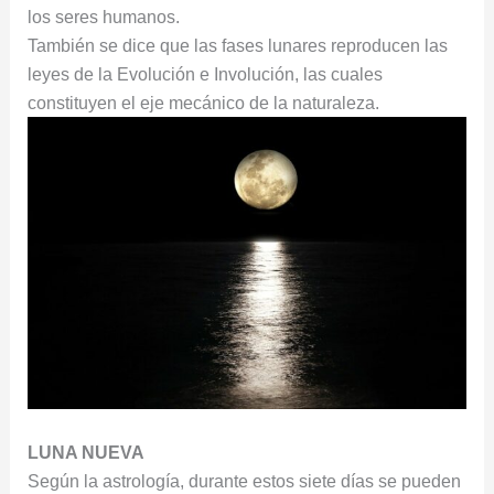
los seres humanos.
También se dice que las fases lunares reproducen las
leyes de la Evolución e Involución, las cuales
constituyen el eje mecánico de la naturaleza.
LUNA NUEVA
Según la astrología, durante estos siete días se pueden