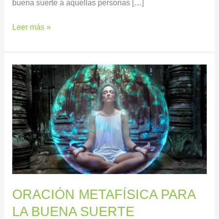
buena suerte a aquellas personas […]
Leer más »
ORACIÓN
METAFÍSICA
PARA
LA
BUENA
SUERTE
ORACIÓN METAFÍSICA PARA
LA BUENA SUERTE