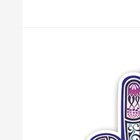
DESCUBRE
LA
MANO
DE
FÁTIMA
Y
SU
SIGNIFICADO