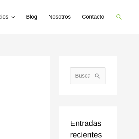
Buscar
cios
Blog
Nosotros
Contacto
B
u
s
c
Entradas
a
recientes
r