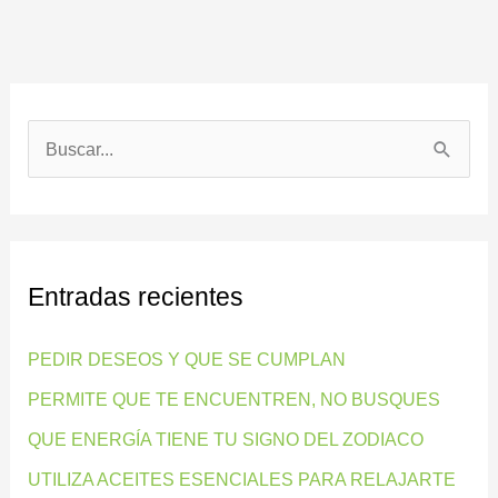
B
u
s
c
Entradas recientes
a
r
PEDIR DESEOS Y QUE SE CUMPLAN
p
PERMITE QUE TE ENCUENTREN, NO BUSQUES
o
QUE ENERGÍA TIENE TU SIGNO DEL ZODIACO
r
:
UTILIZA ACEITES ESENCIALES PARA RELAJARTE