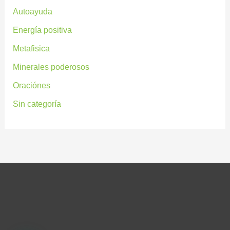
Autoayuda
Energía positiva
Metafisica
Minerales poderosos
Oraciónes
Sin categoría