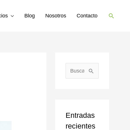
Buscar
cios
Blog
Nosotros
Contacto
B
u
s
c
Entradas
a
recientes
r