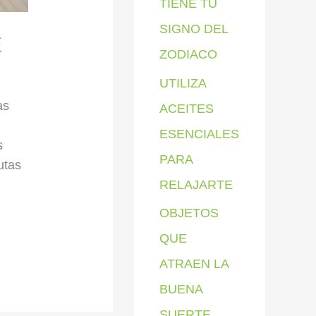
TIENE TU
SIGNO DEL
E
ZODIACO
UTILIZA
as
ACEITES
ESENCIALES
s
PARA
utas
RELAJARTE
OBJETOS
QUE
ATRAEN LA
BUENA
SUERTE