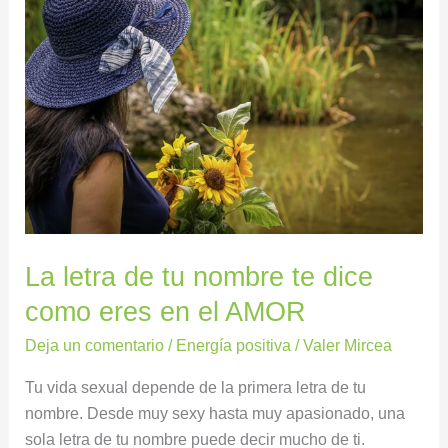
letra
de
tu
nombre
te
dice
como
eres
en
el
AMOR
La letra de tu nombre te dice
como eres en el AMOR
Deja un comentario
/
Energía positiva
/
Valer Mircea
Tu vida sexual depende de la primera letra de tu
nombre. Desde muy sexy hasta muy apasionado, una
sola letra de tu nombre puede decir mucho de ti.