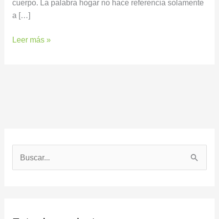
cuerpo. La palabra hogar no hace referencia solamente
a […]
Leer más »
B
u
s
c