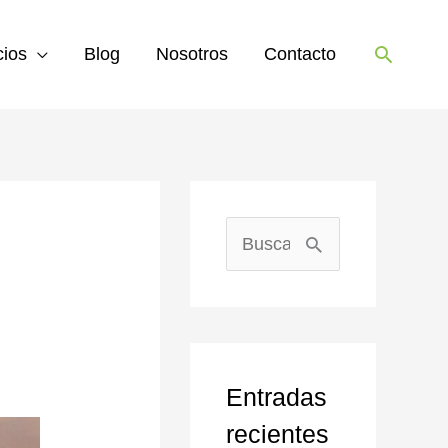
Buscar
cios
Blog
Nosotros
Contacto
B
u
s
c
Entradas
a
recientes
r