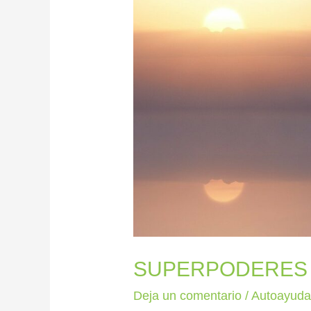
QUE
NO
SABÍAS
QUE
TENÍAS
SUPERPODERES 
Deja un comentario
/
Autoayud