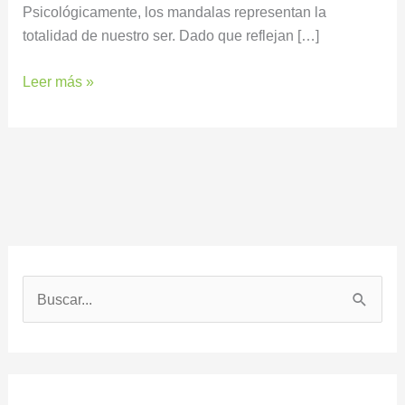
Psicológicamente, los mandalas representan la
totalidad de nuestro ser. Dado que reflejan […]
Leer más »
B
u
s
c