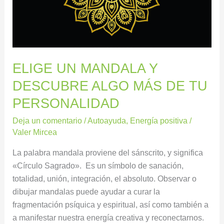
MÁS
DE
TU
PERSONALIDAD
ELIGE UN MANDALA Y
DESCUBRE ALGO MÁS DE TU
PERSONALIDAD
Deja un comentario
/
Autoayuda
,
Energía positiva
/
Valer Mircea
La palabra mandala proviene del sánscrito, y significa
«Círculo Sagrado». Es un símbolo de sanación,
totalidad, unión, integración, el absoluto. Observar o
dibujar mandalas puede ayudar a curar la
fragmentación psíquica y espiritual, así como también a
a manifestar nuestra energía creativa y reconectarnos.