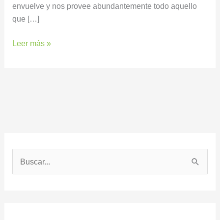
envuelve y nos provee abundantemente todo aquello
que […]
Leer más »
B
u
s
c