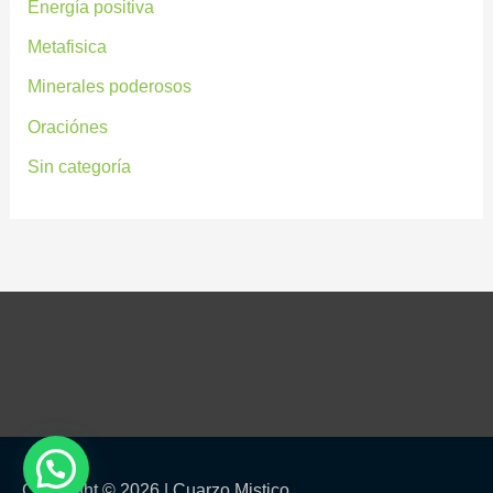
Energía positiva
Metafisica
Minerales poderosos
Oraciónes
Sin categoría
Copyright © 2026 |
Cuarzo Mistico