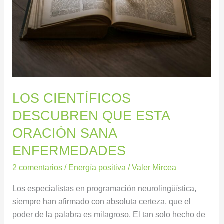
SANA
ENFERMEDADES
LOS CIENTÍFICOS
DESCUBREN QUE ESTA
ORACIÓN SANA
ENFERMEDADES
2 comentarios
/
Energía positiva
/
Valer Mircea
Los especialistas en programación neurolingüística,
siempre han afirmado con absoluta certeza, que el
poder de la palabra es milagroso. El tan solo hecho de