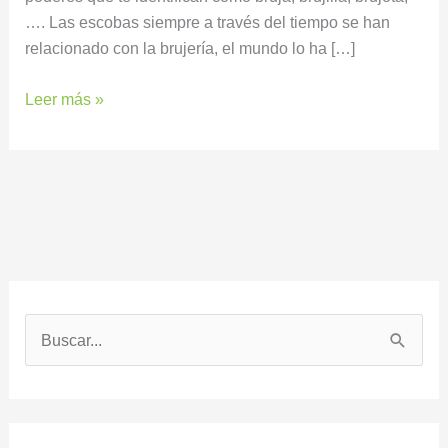
…. Las escobas siempre a través del tiempo se han
relacionado con la brujería, el mundo lo ha […]
Leer más »
B
u
s
c