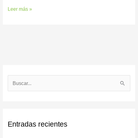
Leer más »
B
u
s
c
Entradas recientes
a
r