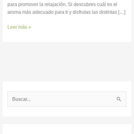
para promover la relajación. Si descubres cuál es el
aroma más adecuado para ti y disfrutas las distintas […]
Leer más »
B
u
s
c