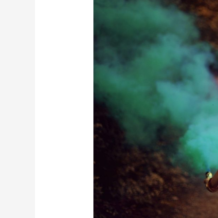
sanar
nuestras
heridas
emocionales