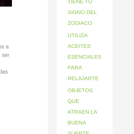
TIENE TU
SIGNO DEL
ZODIACO
UTILIZA
ACEITES
os a
 ser
ESENCIALES
PARA
idas
RELAJARTE
OBJETOS
QUE
ATRAEN LA
BUENA
SUERTE