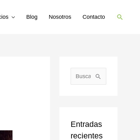
Buscar
cios
Blog
Nosotros
Contacto
B
u
s
c
Entradas
a
recientes
r