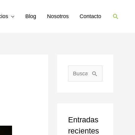
Buscar
cios
Blog
Nosotros
Contacto
B
u
s
c
Entradas
a
recientes
r