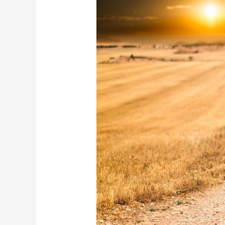
TU
CAMINO
POR
PAULO
COELHO