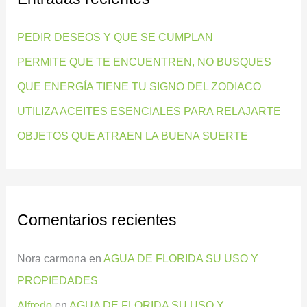
r
PEDIR DESEOS Y QUE SE CUMPLAN
p
PERMITE QUE TE ENCUENTREN, NO BUSQUES
o
QUE ENERGÍA TIENE TU SIGNO DEL ZODIACO
r
:
UTILIZA ACEITES ESENCIALES PARA RELAJARTE
OBJETOS QUE ATRAEN LA BUENA SUERTE
Comentarios recientes
Nora carmona
en
AGUA DE FLORIDA SU USO Y
PROPIEDADES
Alfredo
en
AGUA DE FLORIDA SU USO Y