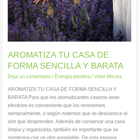
Y
BARATA
AROMATIZA TU CASA DE
FORMA SENCILLA Y BARATA
Deja un comentario
/
Energía positiva
/
Valer Mircea
AROMATIZA TU CASA DE FORMA SENCILLA Y
BARATA Para que los aromatizantes caseros sean
efectivos es conveniente que los renovemos
semanalmente, o según notemos que se desvanece el
olor que desprenden. Además de conservar una casa
limpia y organizada, también es importante que se
mantenga con un olor agradable. De esta manera