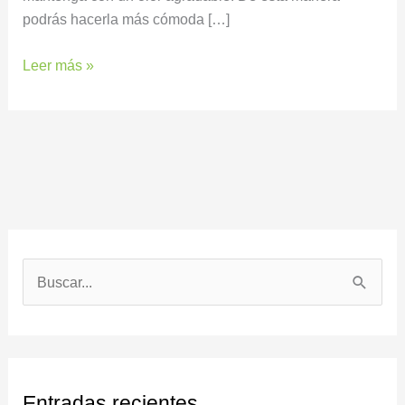
podrás hacerla más cómoda […]
Leer más »
B
u
s
c
Entradas recientes
a