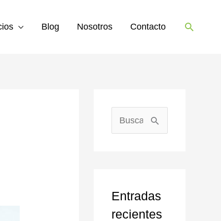
Buscar
cios
Blog
Nosotros
Contacto
B
u
s
c
Entradas
a
recientes
r