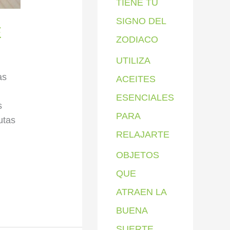
TIENE TU
SIGNO DEL
E
ZODIACO
UTILIZA
as
ACEITES
ESENCIALES
s
PARA
utas
RELAJARTE
OBJETOS
QUE
ATRAEN LA
BUENA
SUERTE