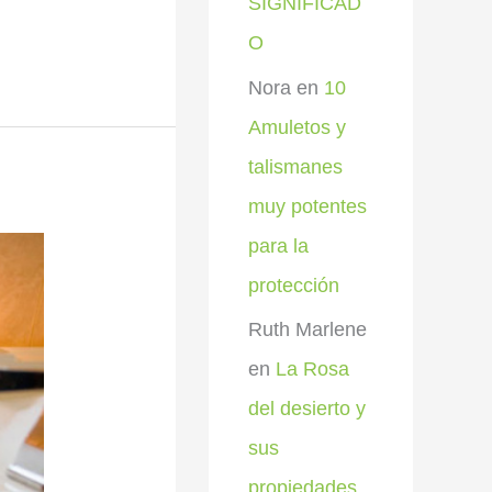
SIGNIFICAD
O
Nora
en
10
Amuletos y
talismanes
muy potentes
para la
protección
Ruth Marlene
en
La Rosa
del desierto y
sus
propiedades