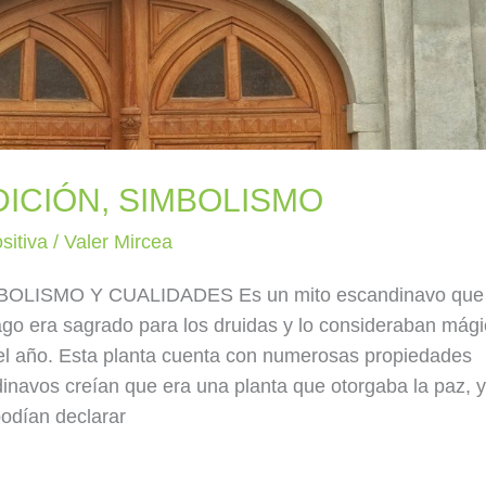
ICIÓN, SIMBOLISMO
sitiva
/
Valer Mircea
LISMO Y CUALIDADES Es un mito escandinavo que
ago era sagrado para los druidas y lo consideraban mág
l año. Esta planta cuenta con numerosas propiedades
dinavos creían que era una planta que otorgaba la paz, 
podían declarar