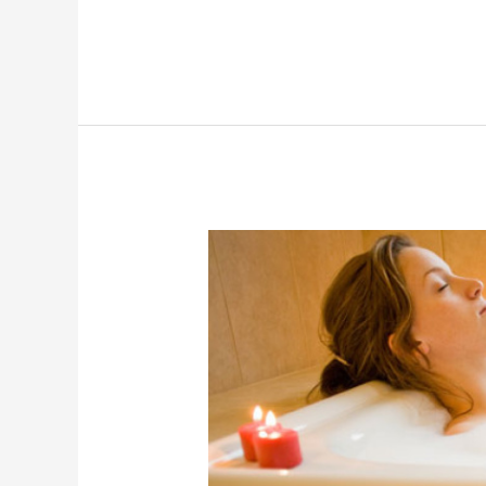
BAÑO
DE
AZÚCAR
PARA
ABRIR
CAMINOS