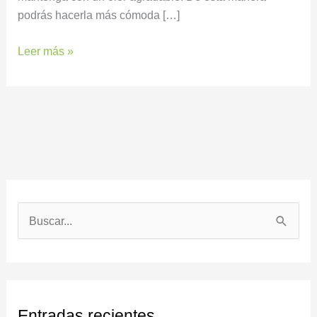
podrás hacerla más cómoda […]
Leer más »
B
u
s
c
Entradas recientes
a