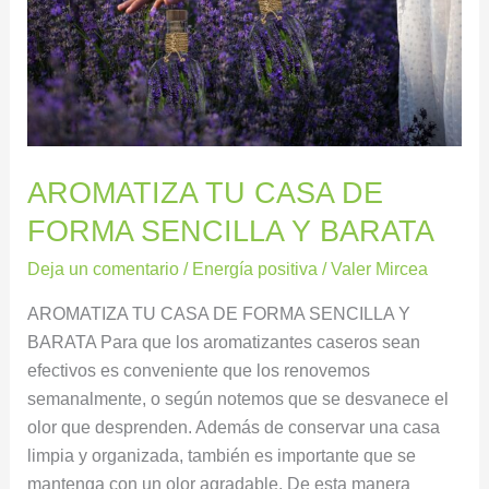
Y
BARATA
AROMATIZA TU CASA DE
FORMA SENCILLA Y BARATA
Deja un comentario
/
Energía positiva
/
Valer Mircea
AROMATIZA TU CASA DE FORMA SENCILLA Y
BARATA Para que los aromatizantes caseros sean
efectivos es conveniente que los renovemos
semanalmente, o según notemos que se desvanece el
olor que desprenden. Además de conservar una casa
limpia y organizada, también es importante que se
mantenga con un olor agradable. De esta manera