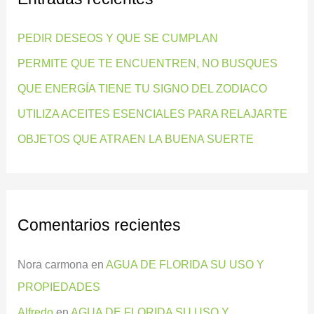
r
PEDIR DESEOS Y QUE SE CUMPLAN
p
PERMITE QUE TE ENCUENTREN, NO BUSQUES
o
QUE ENERGÍA TIENE TU SIGNO DEL ZODIACO
r
:
UTILIZA ACEITES ESENCIALES PARA RELAJARTE
OBJETOS QUE ATRAEN LA BUENA SUERTE
Comentarios recientes
Nora carmona
en
AGUA DE FLORIDA SU USO Y
PROPIEDADES
Alfredo
en
AGUA DE FLORIDA SU USO Y