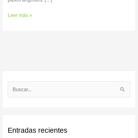
Leer más »
B
u
s
c
Entradas recientes
a