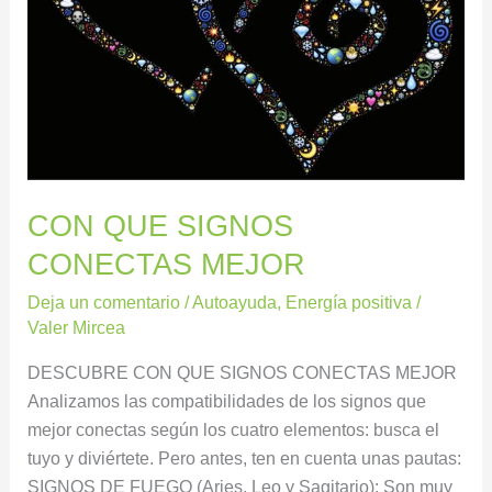
CON QUE SIGNOS
CONECTAS MEJOR
Deja un comentario
/
Autoayuda
,
Energía positiva
/
Valer Mircea
DESCUBRE CON QUE SIGNOS CONECTAS MEJOR
Analizamos las compatibilidades de los signos que
mejor conectas según los cuatro elementos: busca el
tuyo y diviértete. Pero antes, ten en cuenta unas pautas:
SIGNOS DE FUEGO (Aries, Leo y Sagitario): Son muy