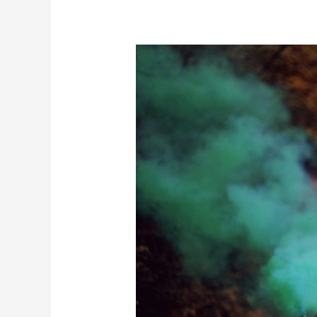
Cómo
sanar
nuestras
heridas
emocionales