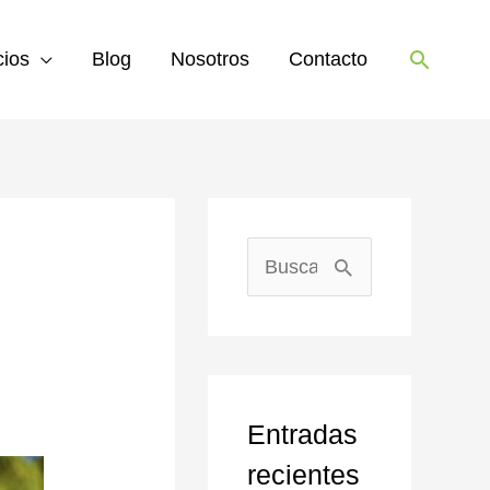
Buscar
cios
Blog
Nosotros
Contacto
B
u
s
c
Entradas
a
recientes
r