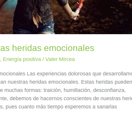
as heridas emocionales
a
,
Energía positiva
/
Valer Mircea
ocionales Las experiencias dolorosas que desarrollam
rman nuestras heridas emocionales. Estas heridas pueden
e muchas formas: traición, humillación, desconfianza,
nte, debemos de hacernos conscientes de nuestras her
las, pues cuanto más tiempo esperemos a sanarlas