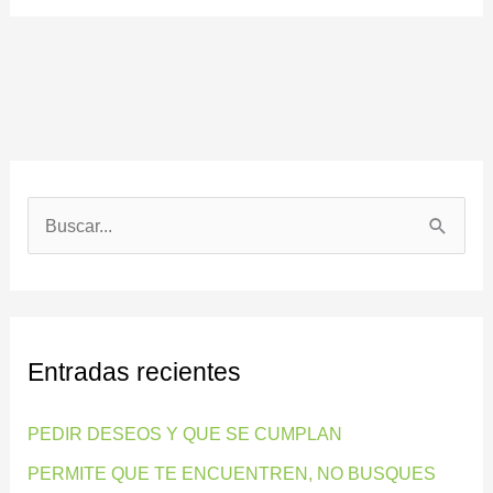
B
u
s
c
Entradas recientes
a
r
PEDIR DESEOS Y QUE SE CUMPLAN
p
PERMITE QUE TE ENCUENTREN, NO BUSQUES
o