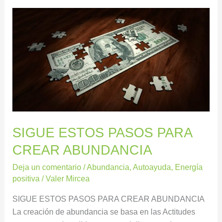
SIGUE
ESTOS
PASOS
PARA
CREAR
ABUNDANCIA
SIGUE ESTOS PASOS PARA
CREAR ABUNDANCIA
Deja un comentario
/
Abundancia
,
Autoayuda
,
Energía
positiva
/
Valer Mircea
SIGUE ESTOS PASOS PARA CREAR ABUNDANCIA
La creación de abundancia se basa en las Actitudes