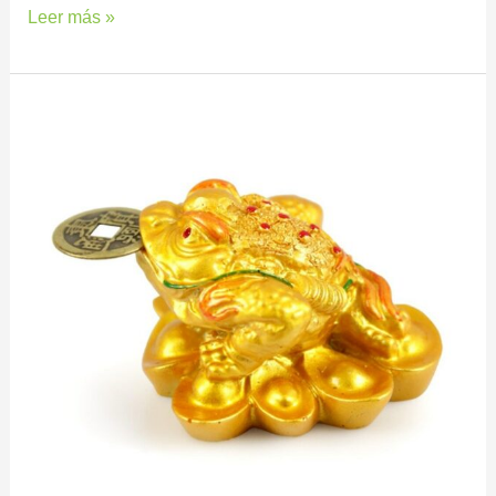
Leer más »
Regala
suerte
y
abundancia