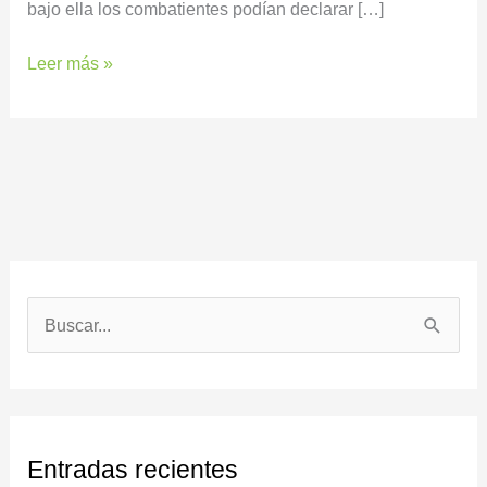
bajo ella los combatientes podían declarar […]
Leer más »
B
u
s
c
Entradas recientes
a