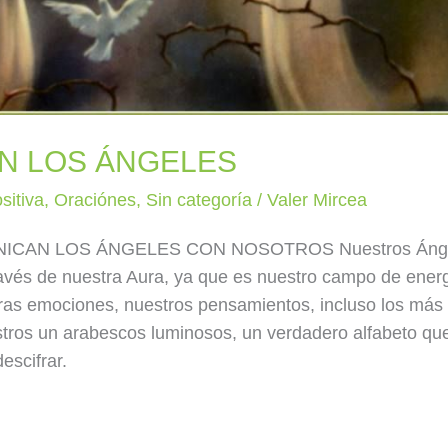
N LOS ÁNGELES
sitiva
,
Oraciónes
,
Sin categoría
/
Valer Mircea
CAN LOS ÁNGELES CON NOSOTROS Nuestros Áng
avés de nuestra Aura, ya que es nuestro campo de energ
tras emociones, nuestros pensamientos, incluso los más
stros un arabescos luminosos, un verdadero alfabeto que
escifrar.