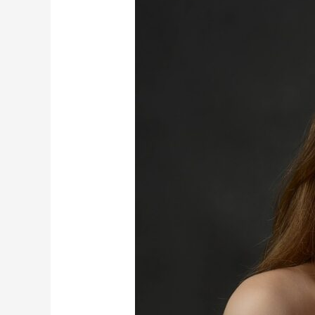
HAY
QUE
MANTENER
EN
SECRETO