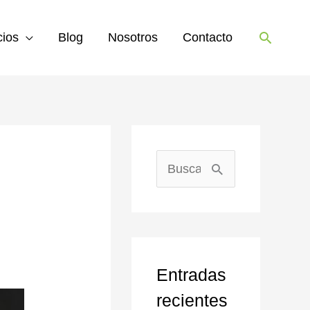
Buscar
cios
Blog
Nosotros
Contacto
B
u
s
c
Entradas
a
recientes
r