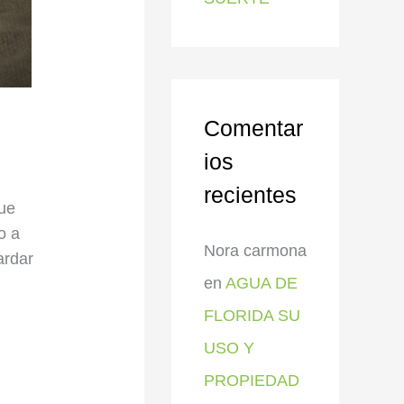
Comentar
ios
recientes
ue
o a
Nora carmona
ardar
en
AGUA DE
FLORIDA SU
USO Y
PROPIEDAD