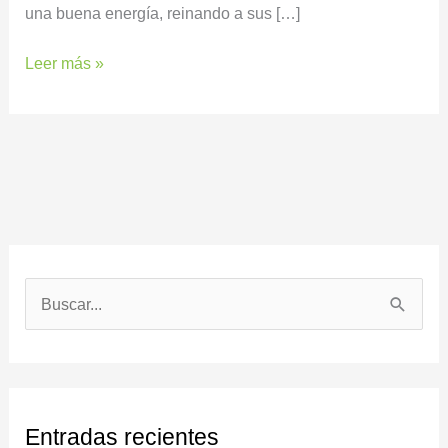
una buena energía, reinando a sus […]
Leer más »
B
u
s
c
Entradas recientes
a