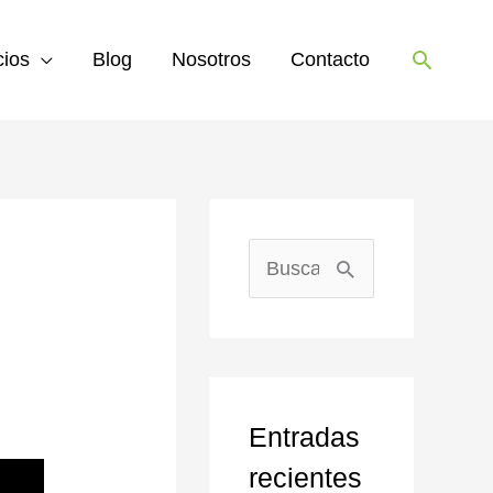
Buscar
cios
Blog
Nosotros
Contacto
B
u
s
c
Entradas
a
recientes
r