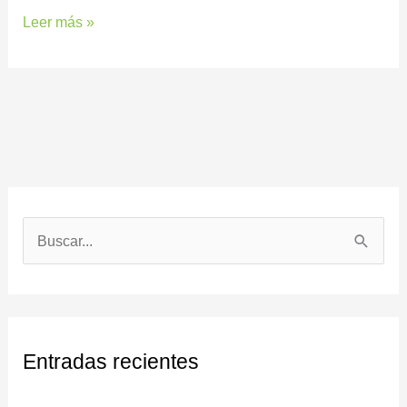
Leer más »
B
u
s
c
Entradas recientes
a
r