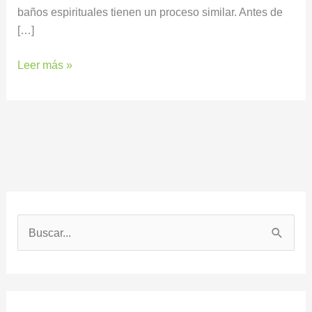
baños espirituales tienen un proceso similar. Antes de
[…]
Leer más »
B
u
s
c