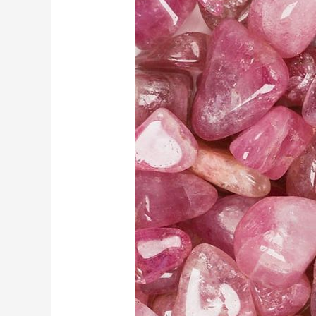
QUE
DEBES
SABER
DEL
CUARZO
ROSA