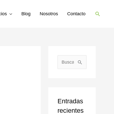
Buscar
cios
Blog
Nosotros
Contacto
B
u
s
c
Entradas
a
recientes
r