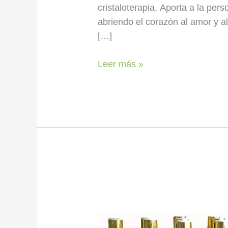
cristaloterapia. Aporta a la per
abriendo el corazón al amor y a
[…]
Leer más »
AGUA
DE
FLORIDA
SU