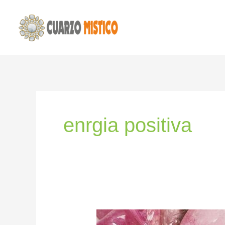
Ir
al
contenido
enrgia positiva
LO