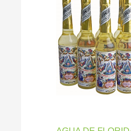
USO
Y
PROPIEDADES
AGUA DE FLORID