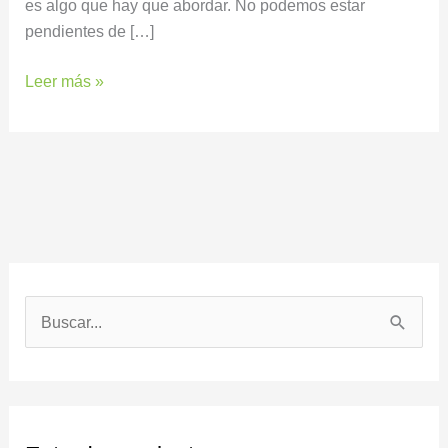
es algo que hay que abordar. No podemos estar
pendientes de […]
Leer más »
B
u
s
c