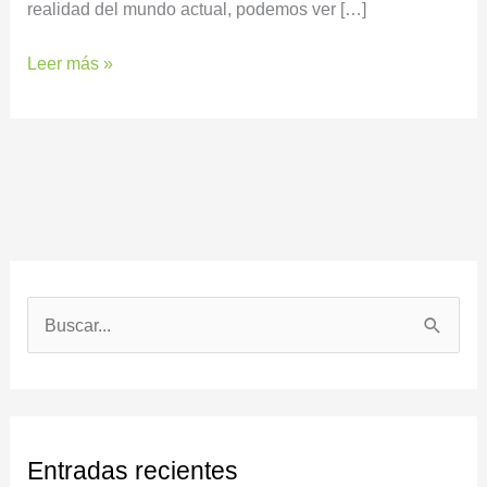
realidad del mundo actual, podemos ver […]
Leer más »
B
u
s
c
Entradas recientes
a