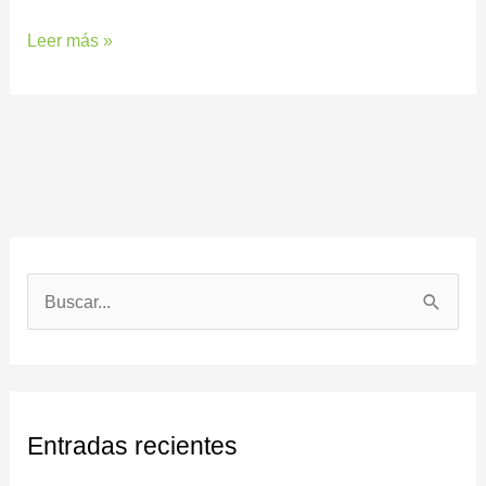
Leer más »
B
u
s
c
Entradas recientes
a
r