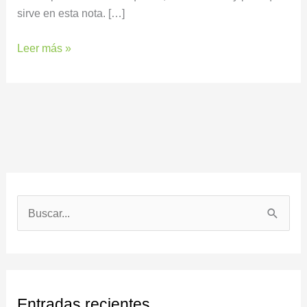
sirve en esta nota. […]
Leer más »
B
u
s
c
Entradas recientes
a