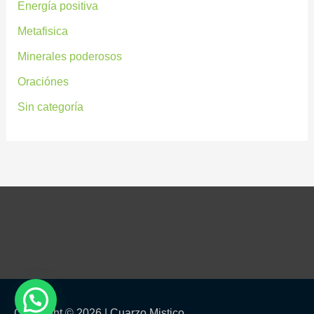
Energía positiva
Metafisica
Minerales poderosos
Oraciónes
Sin categoría
Copyright © 2026 |
Cuarzo Mistico