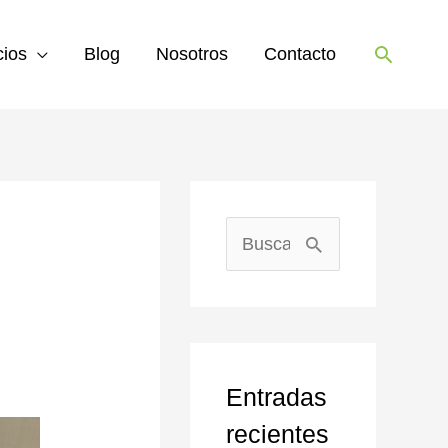
Buscar
cios
Blog
Nosotros
Contacto
B
u
s
c
Entradas
a
recientes
r