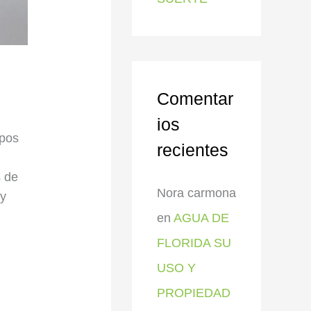
Comentar
ios
rpos
recientes
s de
Nora carmona
 y
en
AGUA DE
FLORIDA SU
USO Y
PROPIEDAD