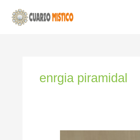
Ir
al
contenido
enrgia piramidal
Pirámides