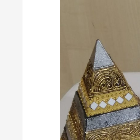
y
magia